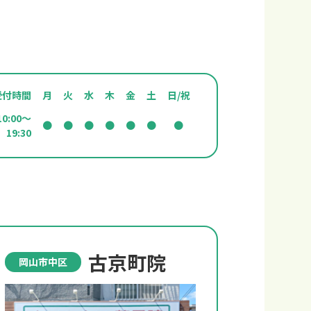
受付時間
月
火
水
木
金
土
日/祝
10:00～
●
●
●
●
●
●
●
19:30
古京町院
岡山市中区