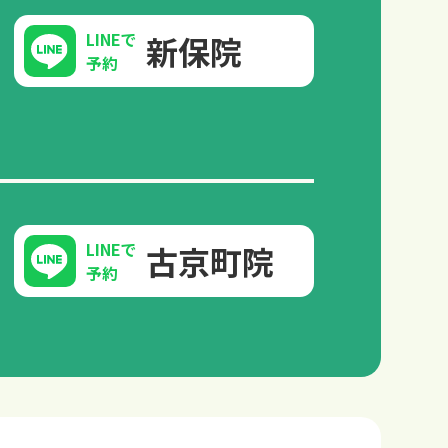
LINEで
新保院
予約
LINEで
古京町院
予約