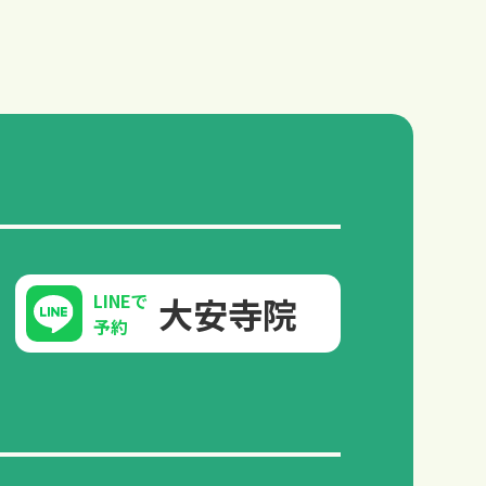
LINEで
大安寺院
予約