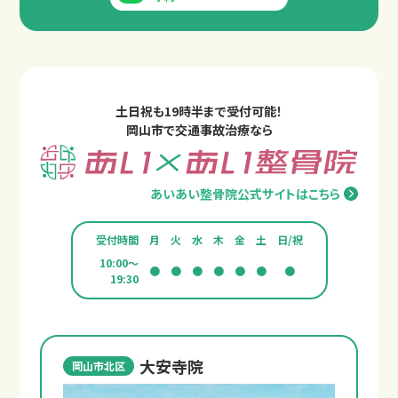
土日祝も19時半まで受付可能！
岡山市で交通事故治療なら
あいあい整骨院公式サイトはこちら
受付時間
月
火
水
木
金
土
日/祝
10:00～
●
●
●
●
●
●
●
19:30
大安寺院
岡山市北区