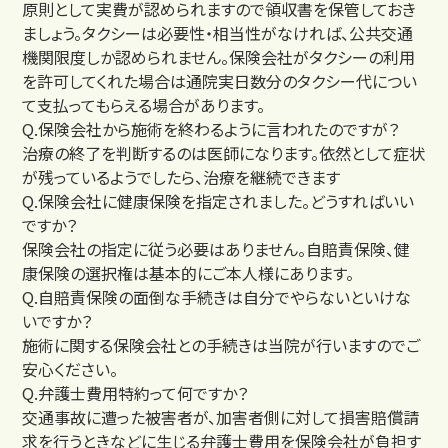
原則として実費が認められますので領収書を保管しておき
ましょう。タクシーは必要性・相当性がなければ、公共交通
機関限度しか認められません。保険会社がタクシーの利用
を許可してくれた場合は通院実日数分のタクシー代につい
て支払ってもらえる場合があります。
Q.保険会社から施術を終わるように言われたのですが？
治療の終了を判断するのは医師になります。依然として症状
が残っているようでしたら、治療を継続できます
Q.保険会社に健康保険を指定されました。どうすればいい
ですか？
交通事故治療の基本
保険会社の指定に従う必要はありません。自賠責保険、健
むちうちの症状と原因
康保険の選択権は基本的にご本人様にあります。
Q.自賠責保険の面倒な手続きは自分でやらないといけな
いですか？
施術に関する保険会社との手続きは当院が行いますのでご
安心ください。
Q.弁護士費用特約って何ですか？
交通事故に遭った被害者が、加害者側に対して損害賠償請
求を行うときなどに生じる弁護士費用を保険会社が負担す