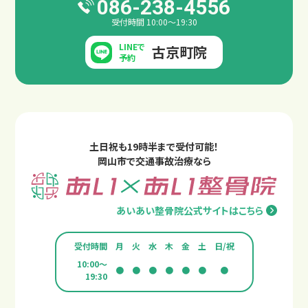
086-238-4556
受付時間 10:00～19:30
LINEで
古京町院
予約
土日祝も19時半まで受付可能！
岡山市で交通事故治療なら
整骨院と整形外科の違い
あいあい整骨院公式サイトはこちら
受付時間
月
火
水
木
金
土
日/祝
10:00～
●
●
●
●
●
●
●
19:30