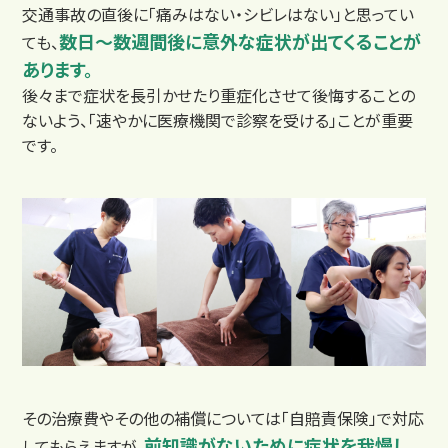
交通事故の直後に「痛みはない・シビレはない」と思ってい
数日〜数週間後に意外な症状が出てくることが
ても、
あります。
後々まで症状を長引かせたり重症化させて後悔することの
ないよう、「速やかに医療機関で診察を受ける」ことが重要
です。
よくあるご質問
その治療費やその他の補償については「自賠責保険」で対応
前知識がないために症状を我慢し
してもらえますが、