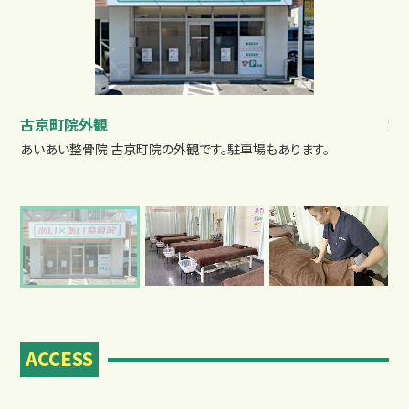
古京町院外観
施
よくあるご質問
復を
あいあい整骨院 古京町院の外観です。駐車場もあります。
院
ACCESS