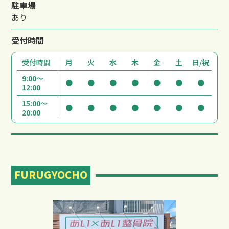
駐車場
あり
受付時間
受付時間
月
火
水
木
金
土
日/祝
料金
9:00～
●
●
●
●
●
●
●
12:00
15:00～
●
●
●
●
●
●
●
20:00
FURUGYOCHO