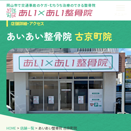
岡山市で交通事故のケガ・むちうち治療のできる整骨院
メニュー
トップページ
店舗詳細・アクセス
あいあい整骨院
古京町院
HOME
>
店舗一覧
>
あいあい整骨院 古京町院