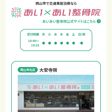
岡山市で交通事故治療なら
あいあい整骨院公式サイトはこちら
受付時間
月
火
水
木
金
土
日/祝
10:00～
●
●
●
●
●
●
●
19:30
交通事故治療の基本
むちうちの症状と原因
大安寺院
岡山市北区