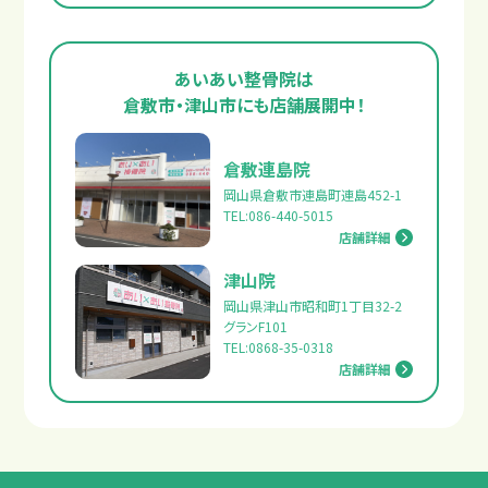
あいあい整骨院は
倉敷市・津山市にも店舗展開中！
倉敷連島院
岡山県倉敷市連島町連島452-1
TEL:086-440-5015
店舗詳細
津山院
岡山県津山市昭和町1丁目32-2
グランF101
TEL:0868-35-0318
店舗詳細
交通事故の補償について