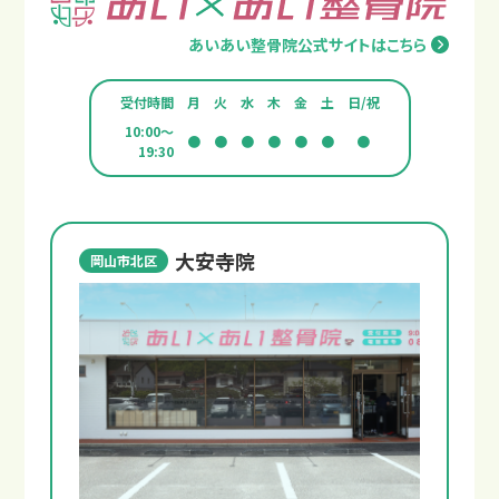
あいあい整骨院公式サイトはこちら
受付時間
月
火
水
木
金
土
日/祝
10:00～
●
●
●
●
●
●
●
19:30
大安寺院
岡山市北区