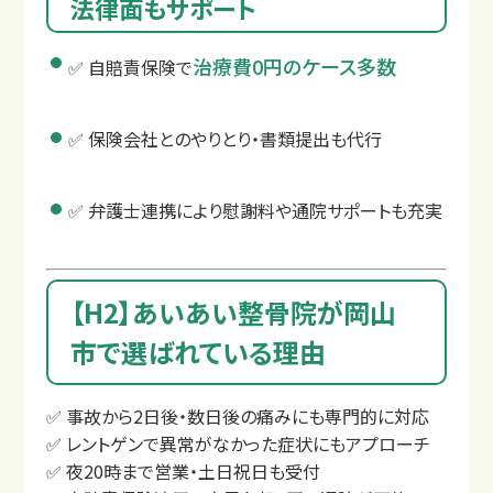
法律面もサポート
治療費0円のケース多数
✅ 自賠責保険で
✅ 保険会社とのやりとり・書類提出も代行
✅ 弁護士連携により慰謝料や通院サポートも充実
【H2】あいあい整骨院が岡山
市で選ばれている理由
もし交通事故に遭ったら？
✅ 事故から2日後・数日後の痛みにも専門的に対応
✅ レントゲンで異常がなかった症状にもアプローチ
✅ 夜20時まで営業・土日祝日も受付