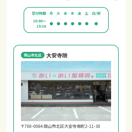
受付時間
月
火
水
木
金
土
日/祝
10:00～
●
●
●
●
●
●
●
19:30
大安寺院
岡山市北区
〒700-0064 岡山市北区大安寺南町2-11-30