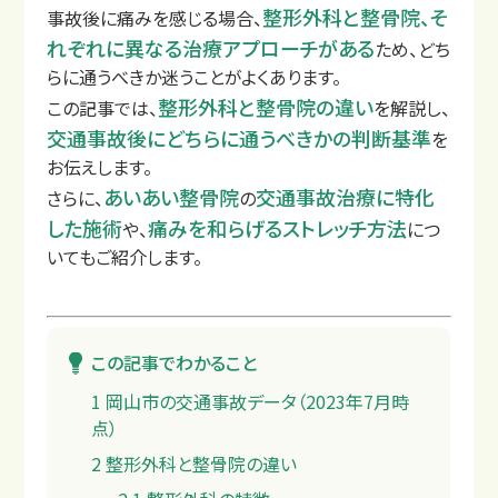
整形外科と整骨院、そ
事故後に痛みを感じる場合、
れぞれに異なる治療アプローチがある
ため、どち
らに通うべきか迷うことがよくあります。
整形外科と整骨院の違い
この記事では、
を解説し、
店舗一覧
交通事故後にどちらに通うべきかの判断基準
を
お伝えします。
あいあい整骨院
交通事故治療に特化
さらに、
の
した施術
痛みを和らげるストレッチ方法
や、
につ
いてもご紹介します。
この記事でわかること
1
岡山市の交通事故データ（2023年7月時
点）
2
整形外科と整骨院の違い