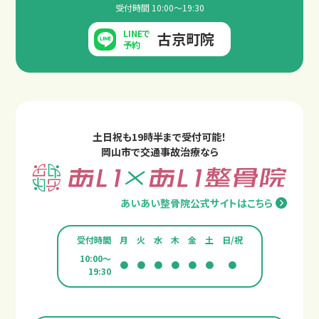
受付時間 10:00～19:30
LINEで
古京町院
予約
土日祝も19時半まで受付可能！
岡山市で交通事故治療なら
あいあい整骨院公式サイトはこちら
受付時間
月
火
水
木
金
土
日/祝
10:00～
●
●
●
●
●
●
●
19:30