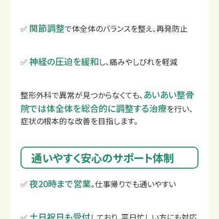
関節調整
✅
で体全体のバランスを整え、再発防止
神経の圧迫を緩和
✅
し、痛みやしびれを軽減
あいあい整骨
整形外科で異常が見つからなくても、
院では体全体を総合的に調整する治療
を行い、
症状の根本的な改善を目指します。
通いやすく安心のサポート体制
もし交通事故に遭ったら？
夜20時まで営業
✅
。仕事帰りでも通いやすい
土日祝日も受付
✅
しており、平日忙しい方にも対応