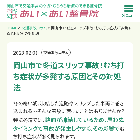
岡山市で交通事故のケガ・むちうち治療のできる整骨院
メニュー
トップページ
HOME
>
交通事故コラム
>
岡山市で冬道スリップ事故！むち打ち症状が多発す
る原因とその対処法
2023.02.01
交通事故コラム
岡山市で冬道スリップ事故！むち打
ち症状が多発する原因とその対処
法
冬の寒い朝、凍結した道路やスリップした車両に巻き
込まれる…そんな事故に遭ったことはありませんか？
路面が凍結しているため、思わぬ
特に冬道では、
タイミングで事故が発生しやすく、その影響で
む
ち打ち症状が多く見られます。