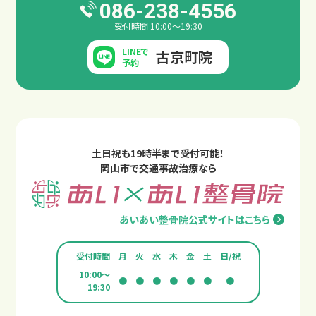
086-238-4556
受付時間 10:00～19:30
LINEで
古京町院
予約
土日祝も19時半まで受付可能！
岡山市で交通事故治療なら
あいあい整骨院公式サイトはこちら
受付時間
月
火
水
木
金
土
日/祝
10:00～
●
●
●
●
●
●
●
19:30