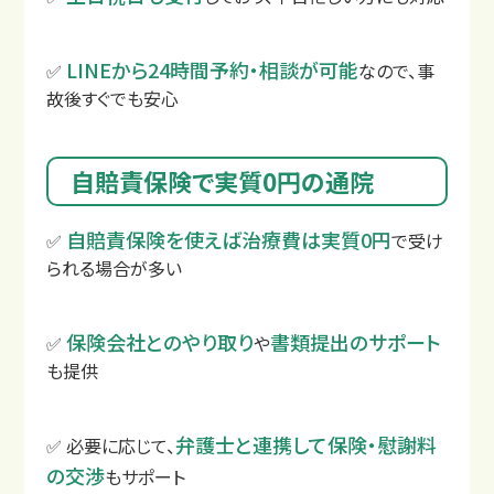
LINEから24時間予約・相談が可能
✅
なので、事
故後すぐでも安心
自賠責保険で実質0円の通院
自賠責保険を使えば治療費は実質0円
✅
で受け
られる場合が多い
保険会社とのやり取り
書類提出のサポート
✅
や
も提供
交通事故の補償について
弁護士と連携して保険・慰謝料
✅ 必要に応じて、
の交渉
もサポート