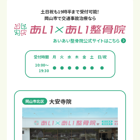
土日祝も19時半まで受付可能！
岡山市で交通事故治療なら
あいあい整骨院公式サイトはこちら
受付時間
月
火
水
木
金
土
日/祝
10:00～
●
●
●
●
●
●
●
19:30
大安寺院
岡山市北区