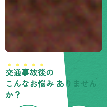
交
通
事
故
後
の
こんなお悩み
ありません
か？