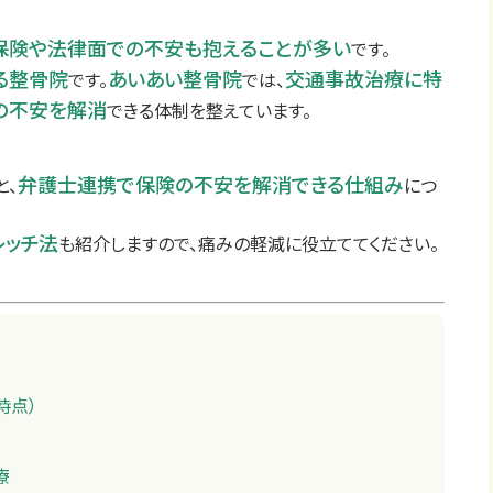
保険や法律面での不安も抱えることが多い
です。
る整骨院
あいあい整骨院
交通事故治療に特
です。
では、
の不安を解消
できる体制を整えています。
弁護士連携で保険の不安を解消できる仕組み
と、
につ
レッチ法
も紹介しますので、痛みの軽減に役立ててください。
時点）
療