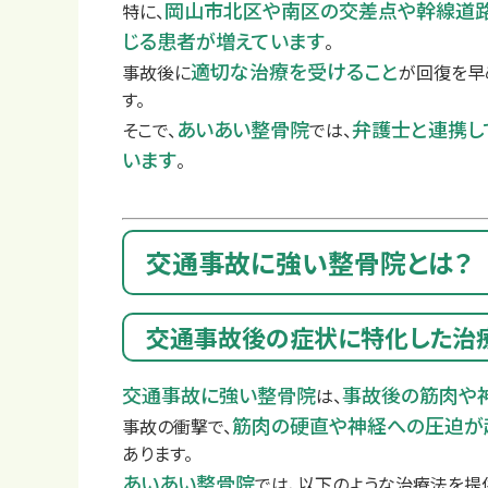
岡山市北区や南区の交差点や幹線道
特に、
じる患者が増えています
。
適切な治療を受けること
事故後に
が回復を早
す。
あいあい整骨院
弁護士と連携し
そこで、
では、
店舗一覧
います
。
交通事故に強い整骨院とは？
交通事故後の症状に特化した治
交通事故に強い整骨院
事故後の筋肉や
は、
筋肉の硬直や神経への圧迫が
事故の衝撃で、
あります。
あいあい整骨院
では、以下のような治療法を提