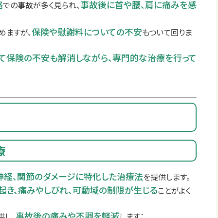
路
事故後に首や腰、肩に痛みを感
での事故が多く見られ、
保険や慰謝料についての不安
めますが、
もついて回りま
て保険の不安も解消しながら、専門的な治療を行って
療
神経、関節のダメージに特化した治療法
を提供します。
起き、痛みやしびれ、可動域の制限が生じる
ことがよく
事故後の痛みや不調を軽減
供し、
します：